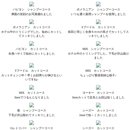
パピヨン シャンプーコース
ポメラニアン シャンプーコース
満面の笑顔のお写真撮れました
いつも通り薬用シャンプーを使用しました
ポメラニアン カットコース
Sプードル カットコース
ホテル中のトリミングでした。短めにカットし
前回と同じく全身６ｍｍの長さでカットしてス
てスッキリしました
ッキリしました
パピヨン カットコース
MIX シャンプーコース
全身ハサミで短めにカットしました
ホテル中のトリミングでした。下毛が沢山抜け
ました
Tプードル カットコース
MIX カットコース
カットチェンジ中！早くお顔周りが伸びるとい
ちょっぴり緊張気味な様子♪
いですね♪
MIX カットコース
ヨーキー カットコース
3mmでつるんとなりました
3mmカットで足先とお顔は短くしました
柴 シャンプーコース
シーズー カットコース
下毛が沢山取れてスッキリしました
2mmで短～くカットしました
Gレトリバー シャンプーコース
シーズー カットコース