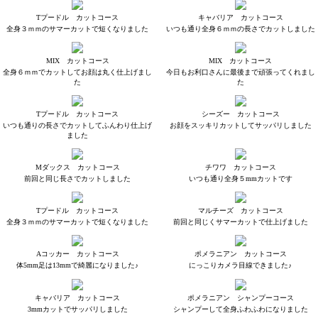
Tプードル カットコース
キャバリア カットコース
全身３ｍｍのサマーカットで短くなりました
いつも通り全身６ｍｍの長さでカットしました
MIX カットコース
MIX カットコース
全身６ｍｍでカットしてお顔は丸く仕上げまし
今日もお利口さんに最後まで頑張ってくれまし
た
た
Tプードル カットコース
シーズー カットコース
いつも通りの長さでカットしてふんわり仕上げ
お顔をスッキリカットしてサッパリしました
ました
Mダックス カットコース
チワワ カットコース
前回と同じ長さでカットしました
いつも通り全身５mmカットです
Tプードル カットコース
マルチーズ カットコース
全身３ｍｍのサマーカットで短くなりました
前回と同じくサマーカットで仕上げました
Aコッカー カットコース
ポメラニアン カットコース
体5mm足は13mmで綺麗になりました♪
にっこりカメラ目線できました♪
キャバリア カットコース
ポメラニアン シャンプーコース
3mmカットでサッパリしました
シャンプーして全身ふわふわになりました