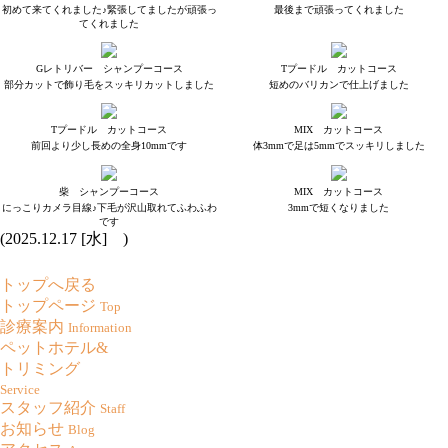
初めて来てくれました♪緊張してましたが頑張っ
最後まで頑張ってくれました
てくれました
Gレトリバー シャンプーコース
Tプードル カットコース
部分カットで飾り毛をスッキリカットしました
短めのバリカンで仕上げました
Tプードル カットコース
MIX カットコース
前回より少し長めの全身10mmです
体3mmで足は5mmでスッキリしました
柴 シャンプーコース
MIX カットコース
にっこりカメラ目線♪下毛が沢山取れてふわふわ
3mmで短くなりました
です
(2025.12.17 [水] )
トップへ戻る
トップページ
Top
診療案内
Information
ペットホテル&
トリミング
Service
スタッフ紹介
Staff
お知らせ
Blog