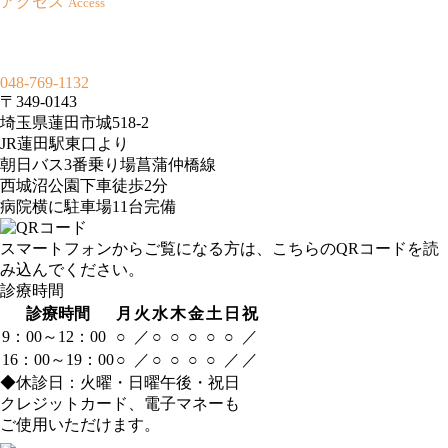
アクセス
Access
048-769-1132
〒349-0143
埼玉県蓮田市城518-2
JR蓮田駅東口より
朝日バス3番乗り場菖蒲仲橋線
西城沼公園下車徒歩2分
病院横に駐車場11台完備
スマートフォンからご覧になる方は、こちらのQRコードを読
み込んでください。
診療時間
診療時間
月
火
水
木
金
土
日
祝
9：00～12：00
○
／
○
○
○
○
○
／
16：00～19：00
○
／
○
○
○
○
／
／
◆休診日：火曜・日曜午後・祝日
クレジットカード、電子マネーも
ご使用いただけます。