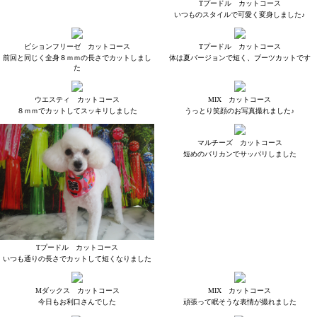
Tプードル カットコース
いつものスタイルで可愛く変身しました♪
ビションフリーゼ カットコース
Tプードル カットコース
前回と同じく全身８ｍｍの長さでカットしまし
体は夏バージョンで短く、ブーツカットです
た
ウエスティ カットコース
MIX カットコース
８ｍｍでカットしてスッキリしました
うっとり笑顔のお写真撮れました♪
マルチーズ カットコース
短めのバリカンでサッパリしました
Tプードル カットコース
いつも通りの長さでカットして短くなりました
Mダックス カットコース
MIX カットコース
今日もお利口さんでした
頑張って眠そうな表情が撮れました