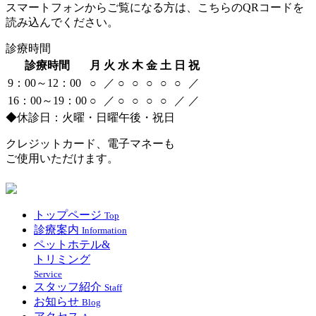
スマートフォンからご覧になる方は、こちらのQRコードを
読み込んでください。
診療時間
診療時間
月
火
水
木
金
土
日
祝
9：00～12：00
○
／
○
○
○
○
○
／
16：00～19：00
○
／
○
○
○
○
／
／
◆休診日：火曜・日曜午後・祝日
クレジットカード、電子マネーも
ご使用いただけます。
トップページ
Top
診療案内
Information
ペットホテル&
トリミング
Service
スタッフ紹介
Staff
お知らせ
Blog