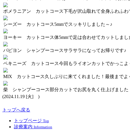
ポメラニアン カットコース
下毛が沢山取れて全身ふわふわ
シーズー カットコース
5mmでスッキリしました～♪
ヨーキー カットコース
体5mmで足は合わせてカットしまし
パピヨン シャンプーコース
サラサラになってお帰りです♪
ペキニーズ カットコース
今回もライオンカットでかっこよ
MIX カットコース
久しぶりに来てくれました！最後までよ
柴 シャンプーコース
部分カットでお尻を丸く仕上げました
(2024.11.19 [火] )
トップへ戻る
トップページ
Top
診療案内
Information