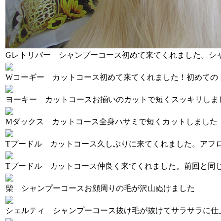
Gレトリバー シャンプーコース
初めて来てくれました。シ
Wコーギー カットコース
初めて来てくれました！初めての
ヨーキー カットコース
お揃いのカットで短くスッキリしま
Mダックス カットコース
全身ハサミで短くカットしました
Tプードル カットコース
久しぶりに来てくれました。アフ
Tプードル カットコース
仲良く来てくれました。前回と同
柴 シャンプーコース
お顔周りの毛が沢山ぬけました
シェルティ シャンプーコース
抜け毛が抜けてサラサラに仕