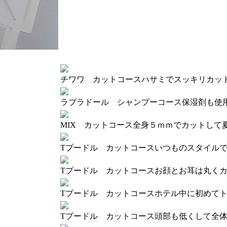
チワワ カットコース
ハサミでスッキリカッ
ラブラドール シャンプーコース
保湿剤も使
MIX カットコース
全身５ｍｍでカットして
Tプードル カットコース
いつものスタイル
Tプードル カットコース
お顔とお耳は丸く
Tプードル カットコース
ホテル中に初めて
Tプードル カットコース
頭部も低くして全