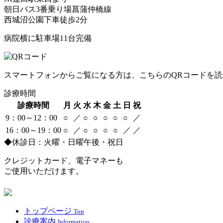
朝日バス3番乗り場菖蒲仲橋線
西城沼公園下車徒歩2分
病院横に駐車場11台完備
スマートフォンからご覧になる方は、こちらのQRコードを
診療時間
診療時間
月
火
水
木
金
土
日
祝
9：00～12：00
○
／
○
○
○
○
○
／
16：00～19：00
○
／
○
○
○
○
／
／
◆休診日：火曜・日曜午後・祝日
クレジットカード、電子マネーも
ご使用いただけます。
トップページ
Top
診療案内
Information