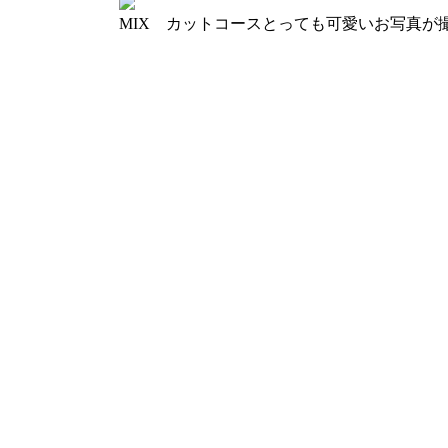
MIX カットコース
とっても可愛いお写真が