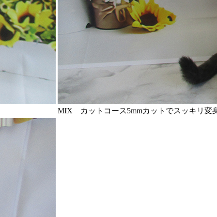
MIX カットコース
5mmカットでスッキリ変