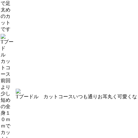
で足
太め
のカ
ット
です
Tプー
ド
ル
カッ
トコ
ース
前回
より
少し
Tプードル カットコース
いつも通りお耳丸く可愛くなり
短め
の全
身１
０ｍ
ｍで
カッ