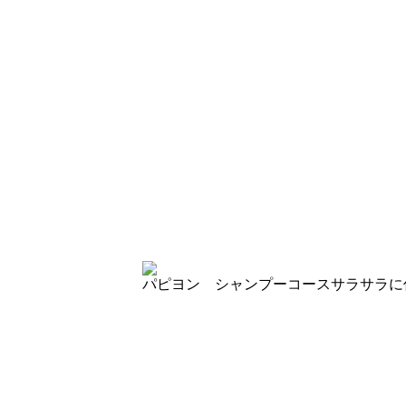
パピヨン シャンプーコース
サラサラに