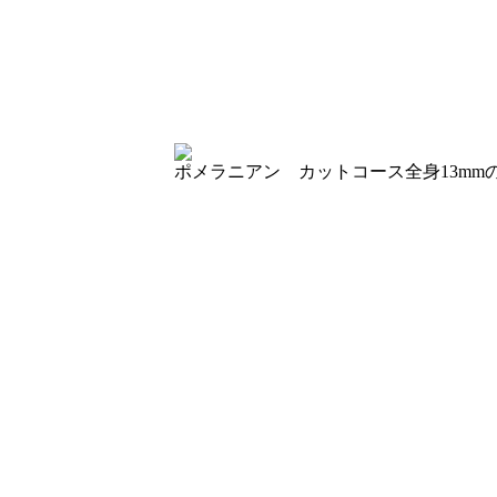
ポメラニアン カットコース
全身13m