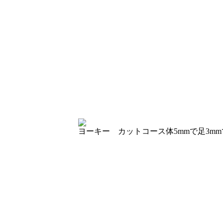
ヨーキー カットコース
体5mmで足3