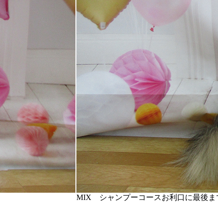
MIX シャンプーコース
お利口に最後ま