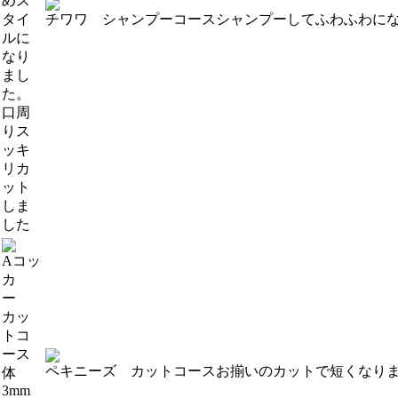
めス
タイ
チワワ シャンプーコース
シャンプーしてふわふわに
ルに
なり
まし
た。
口周
りス
ッキ
リカ
ット
しま
した
Aコッ
カ
ー
カッ
トコ
ース
ペキニーズ カットコース
お揃いのカットで短くなり
体
3mm