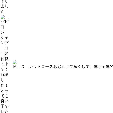
トし
まし
た
パピ
ヨ
ン
シャ
ンプ
ーコ
ース
仲良
く来
ＭＩＸ カットコース
お顔2mmで短くして、体も全体
てく
れま
し
た！
とっ
ても
良い
子で
した