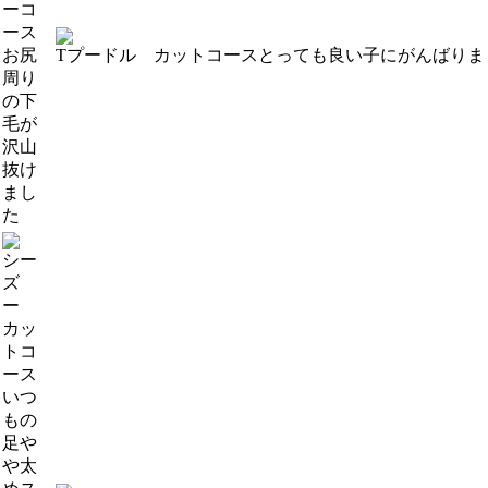
ーコ
ース
お尻
Tプードル カットコース
とっても良い子にがんばりま
周り
の下
毛が
沢山
抜け
まし
た
シー
ズ
ー
カッ
トコ
ース
いつ
もの
足や
や太