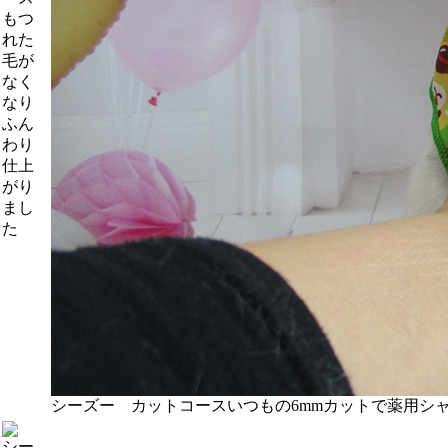
もつ
れた
毛が
なく
なり
ふん
わり
仕上
がり
まし
た
シーズー カットコース
いつもの6mmカットで薬用シ
シー