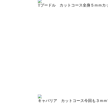
Tプードル カットコース
全身５ｍｍカ
キャバリア カットコース
今回も３ｍｍ