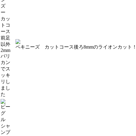
ズ
ー
カッ
トコ
ース
前足
以外
ペキニーズ カットコース
後ろ8mmのライオンカット
2mm
バリ
カン
でス
ッキ
リし
まし
た
ビー
グ
ル
シャ
ンプ