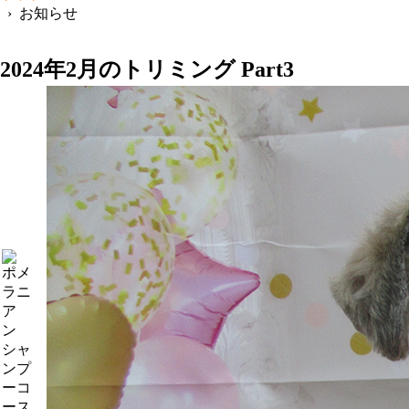
› お知らせ
2024年2月のトリミング Part3
ポメ
ラニ
ア
ン
シャ
ンプ
ーコ
ース