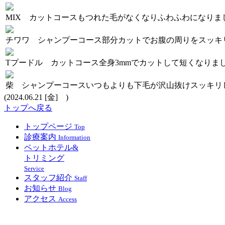
MIX カットコース
もつれた毛がなくなりふわふわになりま
チワワ シャンプーコース
部分カットでお腹の周りをスッキ
Tプードル カットコース
全身3mmでカットして短くなりま
柴 シャンプーコース
いつもよりも下毛が沢山抜けスッキリ
(2024.06.21 [金] )
トップへ戻る
トップページ
Top
診療案内
Information
ペットホテル&
トリミング
Service
スタッフ紹介
Staff
お知らせ
Blog
アクセス
Access