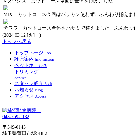
Kダックス カットコース
今回は全体を揃えました
MIX カットコース
今回はバリカン使わず、ふんわり揃えま
チワワ カットコース
全体をハサミで整えました。ふんわり
(2024.03.12 [火] )
トップへ戻る
トップページ
Top
診療案内
Information
ペットホテル&
トリミング
Service
スタッフ紹介
Staff
お知らせ
Blog
アクセス
Access
048-769-1132
〒349-0143
埼玉県蓮田市城518-2