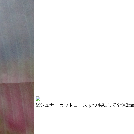
Mシュナ カットコース
まつ毛残して全体2m