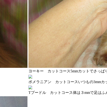
ヨーキー カットコース
5mmカットでさっぱ
ポメラニアン カットコース
いつもの3mmカ
Tプードル カットコース
体は３mmで足はふ