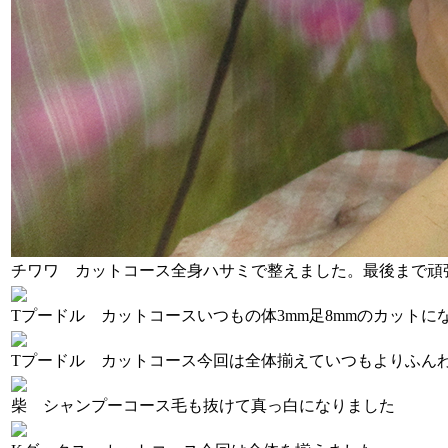
チワワ カットコース
全身ハサミで整えました。最後まで頑
Tプードル カットコース
いつもの体3mm足8mmのカットに
Tプードル カットコース
今回は全体揃えていつもよりふん
柴 シャンプーコース
毛も抜けて真っ白になりました