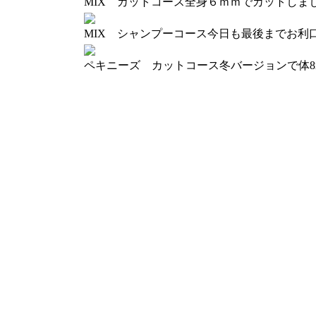
MIX カットコース
全身６ｍｍでカットしま
MIX シャンプーコース
今日も最後までお利
ペキニーズ カットコース
冬バージョンで体