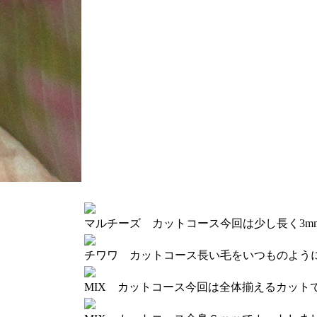
マルチーズ カットコース
今回は少し長く3m
チワワ カットコース
長い毛をいつものよう
MIX カットコース
今回は全体揃えるカット