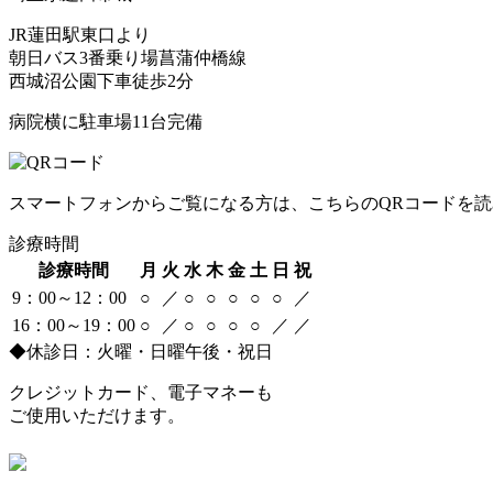
JR蓮田駅東口より
朝日バス3番乗り場菖蒲仲橋線
西城沼公園下車徒歩2分
病院横に駐車場11台完備
スマートフォンからご覧になる方は、こちらのQRコードを
診療時間
診療時間
月
火
水
木
金
土
日
祝
9：00～12：00
○
／
○
○
○
○
○
／
16：00～19：00
○
／
○
○
○
○
／
／
◆休診日：火曜・日曜午後・祝日
クレジットカード、電子マネーも
ご使用いただけます。